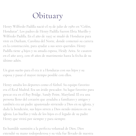
Obituary
Henry Wilfredo Padilla nació el 19 de julio de 1980 en “Colón,
Honduras”. Los padres de Henry Padilla fueron Elvia Murillo y
Wilfredo Padilla. En el año de 1997 se mudó de Honduras para
vivir en Durham, Carolina del Norte, donde comenzó su carrera
en la construcción, para ayudar a sus seres queridos. Henry
Padilla tiene 4 hijos y su amada esposa, Heidy Arita. Se casaron
en el año 2013, con 18 años de matrimonio hasta la fecha de su
último adiós.
Un gran sueño para él era ir a Honduras con sus hijos y su
esposa y pasar el mayor tiempo posible con ellos.
Henry amaba los deportes como el fútbol. Su equipo favorito
era el Real Madrid. Era un ávido pescador. Su lugar favorito para
pescar era en el Bay Bridge, Sandy Point, Maryland. El era una
persona lleno del corazón que ayudaba a familiares y amigos y
también era un padre apasionado sirviendo a Dios en su iglesia, y
dada la bendición, sus hijos sirven a Dios siendo músicos en su
iglesia. Las huellas y vida de los hijos es el legado de su padre
Henry que vivirá por siempre y para siempre.
En humilde sumisión a la perfecta voluntad de Dios, Dios
extendió su mano todopoderosa y su vida fue llevado de nuestra