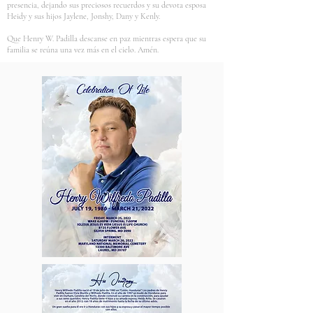
presencia, dejando sus preciosos recuerdos y su devota esposa
Heidy y sus hijos Jaylene, Jonshy, Dany y Kenly.
Que Henry W. Padilla descanse en paz mientras espera que su
familia se reúna una vez más en el cielo. Amén.